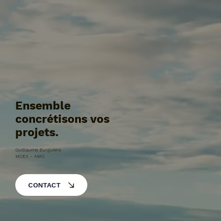
Ensemble
concrétisons vos
projets.
Guillaume Burguiere
MOEX - AMO
CONTACT